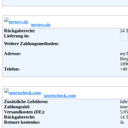
Fax:
+49 
Email:
serv
Soziale Kanäle:
Weiterführende Informationen:
Blo
mytoys.de
Rückgaberecht:
14 
Lieferung in:
Weitere Zahlungsmethoden:
Adresse:
myT
Ber
1096
Telefon:
+49 
Fax:
+49 
Email:
ser
Soziale Kanäle:
Weiterführende Informationen:
Blo
sportscheck.com
Zusätzliche Gebühren:
fall
Zahlungsziel:
inne
Versandkosten (DE):
5,95
Rückgaberecht:
14 
Retoure kostenlos:
Ja
Retourenschein:
im P