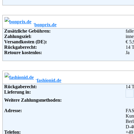
Retourenschein:
im P
Soziale Kanäle:
Lieferung in:
Weiterführende Informationen:
Blo
Weitere Zahlungsmethoden:
bonprix.de
Adresse:
Bau
Zusätzliche Gebühren:
fall
Bah
Zahlungsziel:
inne
962
Versandkosten (DE):
€ 5,
Telefon:
+49
Rückgaberecht:
14 
Fax:
+49
Retoure kostenlos:
Ja
Email:
ser
Retourenschein:
im P
Soziale Kanäle:
Lieferung in:
Weiterführende Informationen:
Blo
Weitere Zahlungsmethoden:
fashionid.de
Adresse:
bonp
Rückgaberecht:
14 
Hald
Lieferung in:
221
Telefon:
+49 
Weitere Zahlungsmethoden:
Fax:
+49 
Email:
serv
Adresse:
FAS
Soziale Kanäle:
Kun
Weiterführende Informationen:
AG
Berl
D-4
Telefon:
+49 