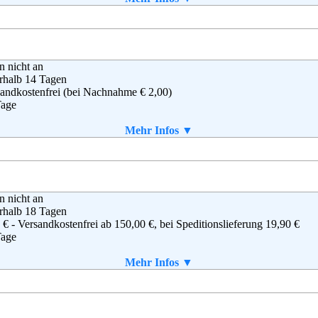
rtScheck GmbH
en nicht an
linger Str. 6
rhalb 14 Tagen
31 München
andkostenfrei (bei Nachnahme € 2,00)
0 55050
Tage
0 55051
vice@sportscheck.com
aket enthalten
Mehr Infos ▼
g
,
AGB
liver Bernd Freier GmbH & Co. KG
en nicht an
iver Straße 1
rhalb 18 Tagen
28 Rottendorf
 € - Versandkostenfrei ab 150,00 €, bei Speditionslieferung 19,90 €
(0) 180 - 5007704
Tage
(0) 180 - 5007705
ineshop@soliver.com
aket enthalten
Mehr Infos ▼
B