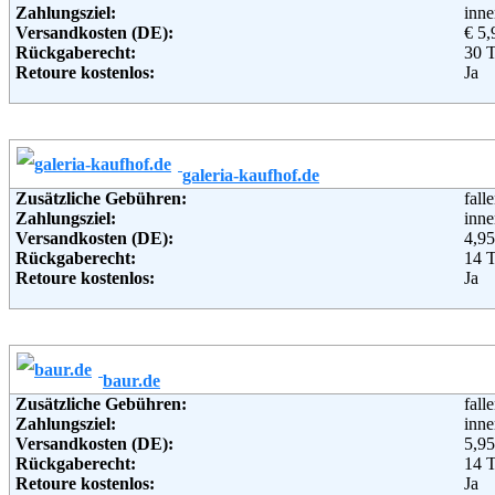
Zahlungsziel:
inne
Versandkosten (DE):
€ 5,
Rückgaberecht:
30 
Retoure kostenlos:
Ja
Retourenschein:
im P
Lieferung in:
Weitere Zahlungsmethoden:
galeria-kaufhof.de
Adresse:
Ott
Zusätzliche Gebühren:
fall
Wan
Zahlungsziel:
inne
221
Versandkosten (DE):
4,95
Telefon:
+49 
Rückgaberecht:
14 
Fax:
+49 
Retoure kostenlos:
Ja
Email:
serv
Retourenschein:
im P
Soziale Kanäle:
Lieferung in:
Weiterführende Informationen:
Blo
Weitere Zahlungsmethoden:
baur.de
Adresse:
GAL
Zusätzliche Gebühren:
fall
Leon
Zahlungsziel:
inne
506
Versandkosten (DE):
5,95
Telefon:
+49 
Rückgaberecht:
14 
Fax:
+49 
Retoure kostenlos:
Ja
Email:
serv