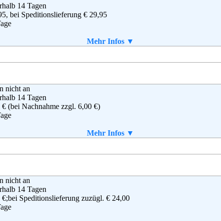
rhalb 14 Tagen
95, bei Speditionslieferung € 29,95
Tage
aket enthalten
Mehr Infos ▼
o GmbH & Co KG
en nicht an
dsbeker Straße 3-7
rhalb 14 Tagen
72 Hamburg
 € (bei Nachnahme zzgl. 6,00 €)
(0)40 - 6461 - 0
Tage
(0)40 - 6461 - 8571
ice@otto.de
aket enthalten
Mehr Infos ▼
g
,
AGB
ERIA Kaufhof GmbH
en nicht an
hard-Tietz-Str. 1
rhalb 14 Tagen
76 Köln
 €;bei Speditionslieferung zuzügl. € 24,00
(0) 1805 - 17 25 17
Tage
(0) 1805 - 17 35 17
ice@galeria-kaufhof.de