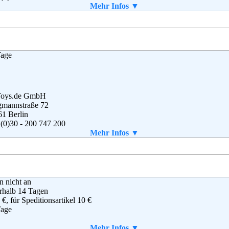
(0) 800 - 700 32 00
Mehr Infos ▼
ice@fashionid.de
g
,
AGB
Tage
oys.de GmbH
gmannstraße 72
1 Berlin
(0)30 - 200 747 200
(0)30 - 726 201444
Mehr Infos ▼
vice@myToys.de
g
,
AGB
en nicht an
rhalb 14 Tagen
 €, für Speditionsartikel 10 €
Tage
aket enthalten
Mehr Infos ▼