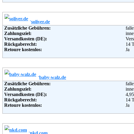
Lieferung in:
Weitere Zahlungsmethoden:
soliver.de
Adresse:
Spo
Zusätzliche Gebühren:
fall
Send
Zahlungsziel:
inne
803
Versandkosten (DE):
Vers
Telefon:
018
Rückgaberecht:
14 
Fax:
018
Retoure kostenlos:
Ja
Email:
ser
Retourenschein:
im P
Soziale Kanäle:
Lieferung in:
Weiterführende Informationen:
Blo
Weitere Zahlungsmethoden:
baby-walz.de
Adresse:
s.O
Zusätzliche Gebühren:
fall
s.Ol
Zahlungsziel:
inne
972
Versandkosten (DE):
4,95
Telefon:
+49 
Rückgaberecht:
14 
Fax:
+49 
Retoure kostenlos:
Ja
Email:
onl
Retourenschein:
im P
Soziale Kanäle:
Lieferung in:
Weiterführende Informationen:
AG
Weitere Zahlungsmethoden:
nkd.com