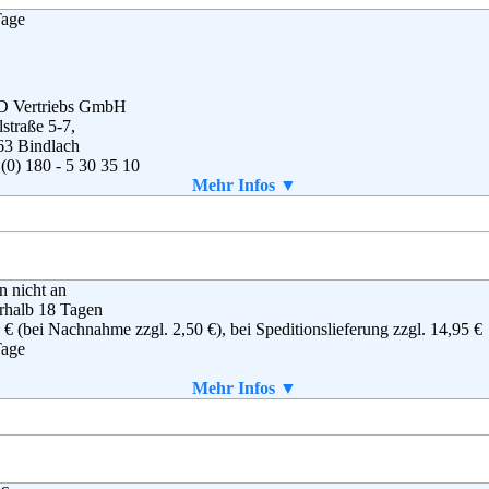
sandhaus Walz GmbH
Tage
nstraße 28
39 Bad Waldsee
(0) 180 5 33 40 11
(0)1805 33 40 12
o@baby-walz.de
 Vertriebs GmbH
straße 5-7,
g
,
AGB
63 Bindlach
(0) 180 - 5 30 35 10
(0) 180 - 330 60 61
Mehr Infos ▼
ineshop@nkd.com
B
en nicht an
rhalb 18 Tagen
 € (bei Nachnahme zzgl. 2,50 €), bei Speditionslieferung zzgl. 14,95 €
Tage
aket enthalten
Mehr Infos ▼
sandhaus Walz GmbH