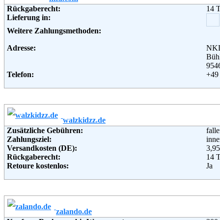
Adresse:
Ver
Rückgaberecht:
14 
Stei
Lieferung in:
883
Telefon:
+49 
Weitere Zahlungsmethoden:
Fax:
+49 
Email:
inf
Adresse:
NKD
Soziale Kanäle:
Bühl
Weiterführende Informationen:
Blo
954
Telefon:
+49 
Fax:
+49 
Email:
onl
Soziale Kanäle:
Weiterführende Informationen:
AG
walzkidzz.de
Zusätzliche Gebühren:
fall
Zahlungsziel:
inne
Versandkosten (DE):
3,95
Rückgaberecht:
14 
Retoure kostenlos:
Ja
Retourenschein:
im P
Lieferung in:
Weitere Zahlungsmethoden:
zalando.de
Adresse:
Ver