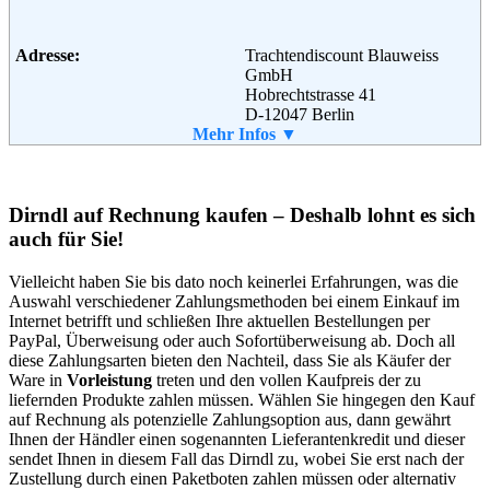
Email:
info@kl-ruppert.de
Soziale Kanäle:
Adresse:
Trachtendiscount Blauweiss
GmbH
Weiterführende
AGB
Hobrechtstrasse 41
Informationen:
D-12047 Berlin
Telefon:
Mehr Infos ▼
030-86386020
Email:
info@lederhose.de
Weiterführende
AGB
Informationen:
Dirndl auf Rechnung kaufen – Deshalb lohnt es sich
auch für Sie!
Vielleicht haben Sie bis dato noch keinerlei Erfahrungen, was die
Auswahl verschiedener Zahlungsmethoden bei einem Einkauf im
Internet betrifft und schließen Ihre aktuellen Bestellungen per
PayPal, Überweisung oder auch Sofortüberweisung ab. Doch all
diese Zahlungsarten bieten den Nachteil, dass Sie als Käufer der
Ware in
Vorleistung
treten und den vollen Kaufpreis der zu
liefernden Produkte zahlen müssen. Wählen Sie hingegen den Kauf
auf Rechnung als potenzielle Zahlungsoption aus, dann gewährt
Ihnen der Händler einen sogenannten Lieferantenkredit und dieser
sendet Ihnen in diesem Fall das Dirndl zu, wobei Sie erst nach der
Zustellung durch einen Paketboten zahlen müssen oder alternativ