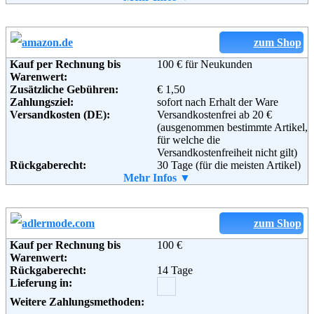
Weiterführende
Blog
,
AGB
Email:
service@shop-cunda.de
Informationen:
Soziale Kanäle:
zum Shop
Kauf per Rechnung bis
100 € für Neukunden
Weiterführende
AGB
Warenwert:
Informationen:
Zusätzliche Gebühren:
€ 1,50
Zahlungsziel:
sofort nach Erhalt der Ware
Versandkosten (DE):
Versandkostenfrei ab 20 €
(ausgenommen bestimmte Artikel,
für welche die
Versandkostenfreiheit nicht gilt)
Rückgaberecht:
30 Tage (für die meisten Artikel)
Retoure kostenlos:
Mehr Infos ▼
Ja, ab einem Warenwert von 40 €.
Retourenschein:
Muss selbst gedruckt werden
Lieferung in:
Weitere Zahlungsmethoden:
zum Shop
Kauf per Rechnung bis
100 €
Warenwert:
Rückgaberecht:
14 Tage
Adresse:
Amazon EU S.a.r.l.
Lieferung in:
Rue Plaetis
2338 Luxemburg
Weitere Zahlungsmethoden:
Telefon:
+49 (0)8 00-3 63 84 6