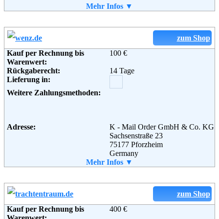
Telefon:
Mehr Infos ▼
+49 (0) 1805 222 555
Fax:
+49 (0) 1805 222 777
Email:
service@bader.de
Soziale Kanäle:
zum Shop
Weiterführende
AGB
Informationen:
Kauf per Rechnung bis
100 €
Warenwert:
Rückgaberecht:
14 Tage
Lieferung in:
Weitere Zahlungsmethoden:
Adresse:
K - Mail Order GmbH & Co. KG
Sachsenstraße 23
75177 Pforzheim
Germany
Telefon:
Mehr Infos ▼
+49 (0) 180 - 54 200
Fax:
+49 (0) 180 - 530 73 00
Email:
service@wenz.de
Weiterführende
AGB
zum Shop
Informationen:
Kauf per Rechnung bis
400 €
Warenwert: