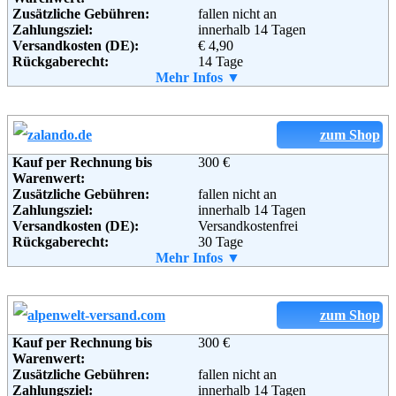
Zusätzliche Gebühren:
fallen nicht an
Zahlungsziel:
innerhalb 14 Tagen
Versandkosten (DE):
€ 4,90
Rückgaberecht:
14 Tage
Retoure kostenlos:
Mehr Infos ▼
Ja
Retourenschein:
im Paket enthalten
Lieferung in:
Weitere Zahlungsmethoden:
zum Shop
Kauf per Rechnung bis
300 €
Warenwert:
Zusätzliche Gebühren:
fallen nicht an
Adresse:
Trachtentraum GbR
Zahlungsziel:
innerhalb 14 Tagen
Untere Achstraße 6
Versandkosten (DE):
Versandkostenfrei
86668 Karlshuld
Rückgaberecht:
30 Tage
Deutschland
Retoure kostenlos:
Mehr Infos ▼
Ja
Telefon:
+49 (8454) 912526-8
Retourenschein:
im Paket enthalten
Fax:
+49 (8454) 912526-9
Lieferung in:
Email:
info@trachtentraum.de
Soziale Kanäle:
Weitere Zahlungsmethoden:
zum Shop
Kauf per Rechnung bis
300 €
Adresse:
Zalando AG
Warenwert:
Sonnenburger Str. 73
Zusätzliche Gebühren:
fallen nicht an
10437 Berlin
Zahlungsziel:
innerhalb 14 Tagen
Telefon:
+49 (0) 800 240 10 20