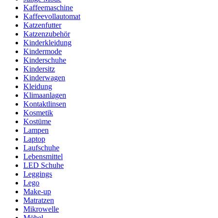
Kaffeemaschine
Kaffeevollautomat
Katzenfutter
Katzenzubehör
Kinderkleidung
Kindermode
Kinderschuhe
Kindersitz
Kinderwagen
Kleidung
Klimaanlagen
Kontaktlinsen
Kosmetik
Kostüme
Lampen
Laptop
Laufschuhe
Lebensmittel
LED Schuhe
Leggings
Lego
Make-up
Matratzen
Mikrowelle
Möbel