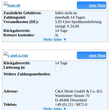
zum Shop
Zusätzliche Gebühren:
fallen nicht an
Zahlungsziel:
innerhalb 14 Tagen
Versandkosten (DE):
5,95 €;bei Speditionslieferung
zuzügl. € 24,00
Rückgaberecht:
14 Tage
Retoure kostenlos:
Ja
Retourenschein:
Mehr Infos ▼
im Paket enthalten
Lieferung in:
Weitere Zahlungsmethoden:
zum Shop
Rückgaberecht:
14 Tage
Lieferung in:
Adresse:
Baur Versand (GmbH & Co KG)
Bahnhofstraße 10
Weitere Zahlungsmethoden:
96222 Burgkunstadt
Telefon:
+49 (0)180-530 50 50
Fax:
+49 (0)9572-91 22 55
Email:
service@baur.de
Adresse:
C&A Mode GmbH & Co. KG
Soziale Kanäle:
Wanheimer Strasse 70
D-40468 Düsseldorf
Telefon:
+49 (0) 211 / 9872-0
Fax:
Mehr Infos ▼
+49 (0) 211 9872