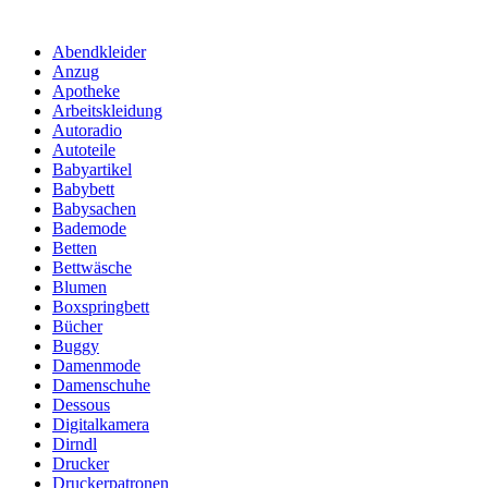
Abendkleider
Anzug
Apotheke
Arbeitskleidung
Autoradio
Autoteile
Babyartikel
Babybett
Babysachen
Bademode
Betten
Bettwäsche
Blumen
Boxspringbett
Bücher
Buggy
Damenmode
Damenschuhe
Dessous
Digitalkamera
Dirndl
Drucker
Druckerpatronen