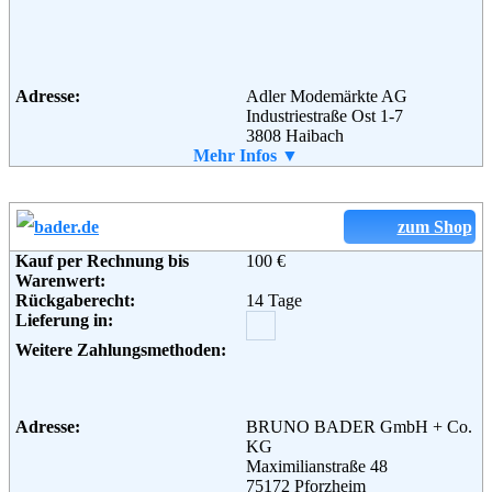
Email:
impressum@amazon.de
Soziale Kanäle:
Adresse:
Adler Modemärkte AG
Weiterführende
AGB
Industriestraße Ost 1-7
Informationen:
3808 Haibach
Telefon:
Mehr Infos ▼
+49 (0) 180 - 69 94 94 9
Fax:
+49 6021 - 63 38 49 8
Email:
bestellung@adler.de
Soziale Kanäle:
zum Shop
Kauf per Rechnung bis
100 €
Weiterführende
AGB
Warenwert:
Informationen:
Rückgaberecht:
14 Tage
Lieferung in:
Weitere Zahlungsmethoden:
Adresse:
BRUNO BADER GmbH + Co.
KG
Maximilianstraße 48
75172 Pforzheim