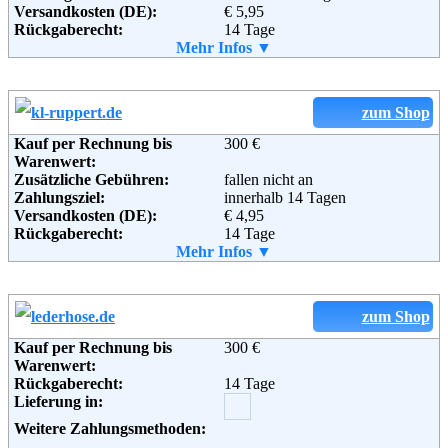
Versandkosten (DE):
€ 5,95
Fax:
+49 (0) 30 2759 46 93
Rückgaberecht:
14 Tage
Email:
service@zalando.de
Retoure kostenlos:
Mehr Infos ▼
Ja
Soziale Kanäle:
Retourenschein:
im Paket enthalten
Lieferung in:
Weitere Zahlungsmethoden:
zum Shop
Weiterführende
Blog
,
AGB
Informationen:
Kauf per Rechnung bis
300 €
Adresse:
Alpenwelt Versand GmbH
Warenwert:
Alte Poststraße 461
Zusätzliche Gebühren:
fallen nicht an
8055 Graz, Österreich
Zahlungsziel:
innerhalb 14 Tagen
Telefon:
0180 58 158 10
Versandkosten (DE):
€ 4,95
Fax:
0043 316 2467
Rückgaberecht:
14 Tage
Email:
service@alpenwelt-versand.com
Retoure kostenlos:
Mehr Infos ▼
Ja
Soziale Kanäle:
Retourenschein:
im Paket enthalten
Lieferung in:
Weitere Zahlungsmethoden:
zum Shop
Kauf per Rechnung bis
300 €
Adresse:
K&L Ruppert Stiftung & Co.
Warenwert:
Handels-KG
Rückgaberecht:
14 Tage
Paradeisstraße 67
Lieferung in:
D-82362 Weilheim
Telefon:
01805 180 801
Weitere Zahlungsmethoden:
Fax:
+49 01805 5 52 45